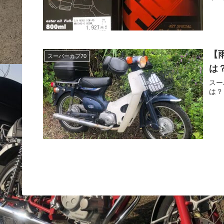
【
スーパーカブ70
は
スー
は？