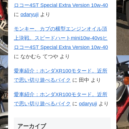
ロコー4ST Special Extra Version 10w-40
に
odaryuji
より
モンキー、カブの横型エンジンオイル頂
上決戦。スピードハートmini10w-40vsヒ
ロコー4ST Special Extra Version 10w-40
に
なかむら てつや
より
愛車紹介：ホンダXR100モタード。近所
で思い切り遊べるバイク
に
田中
より
愛車紹介：ホンダXR100モタード。近所
で思い切り遊べるバイク
に
odaryuji
より
アーカイブ