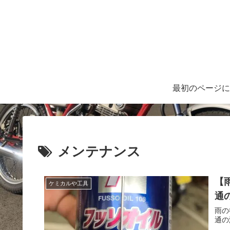
最初のページに
メンテナンス
【
ケミカルや工具
通
雨の
通の