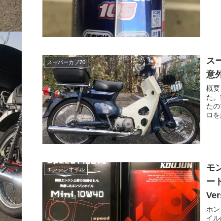
ス
スーパーカブ70
意
概要
た。
たの
ロを
モ
エンジンオイル
ード
Ver
ホン
イル