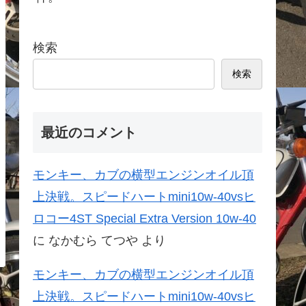
検索
検索
最近のコメント
モンキー、カブの横型エンジンオイル頂
上決戦。スピードハートmini10w-40vsヒ
ロコー4ST Special Extra Version 10w-40
に
なかむら てつや
より
モンキー、カブの横型エンジンオイル頂
上決戦。スピードハートmini10w-40vsヒ