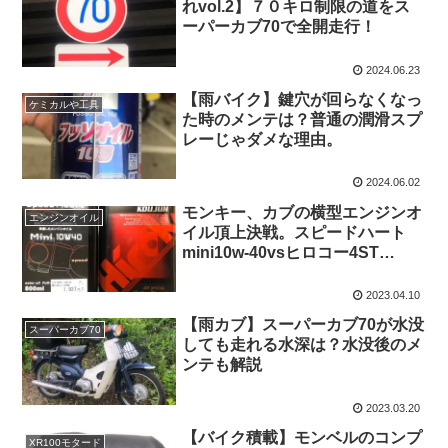
れvol.2】７０キロ制限の道をス
ーパーカブ70で全開走行！
2024.06.23
【雨バイク】鍵穴が回らなくなっ
ケミカルや工具
た時のメンテは？普通の潤滑スプ
レーじゃダメな理由。
2024.06.02
モンキー、カブの横型エンジンオ
エンジンオイル
イル頂上決戦。スピードハート
mini10w-40vsヒロコー4ST
Special Extra Version 10w-40
2023.04.10
【雨カブ】スーパーカブ70が水没
スーパーカブ70
しても走れる水深は？水没後のメ
ンテも解説
2023.03.20
【バイク積載】モンベルのコンプ
XR100モタード