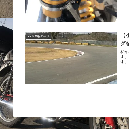
【
XR100モタード
グ
私が
す。
す。