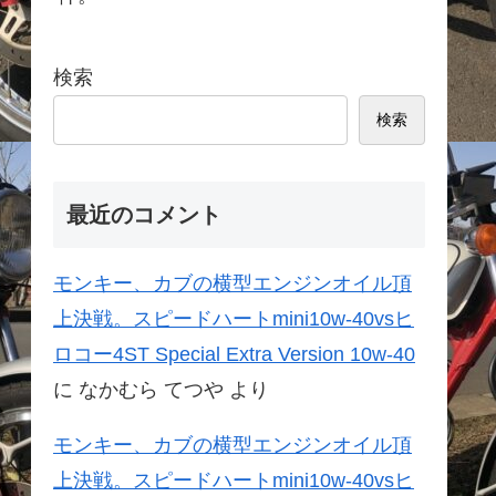
検索
検索
最近のコメント
モンキー、カブの横型エンジンオイル頂
上決戦。スピードハートmini10w-40vsヒ
ロコー4ST Special Extra Version 10w-40
に
なかむら てつや
より
モンキー、カブの横型エンジンオイル頂
上決戦。スピードハートmini10w-40vsヒ