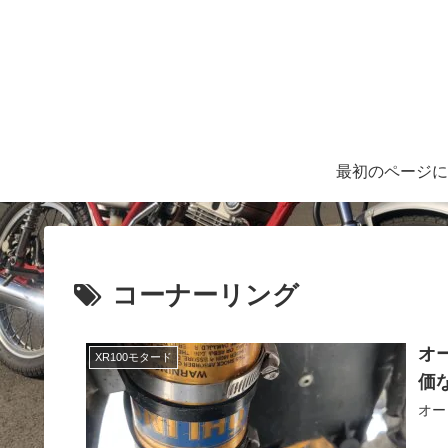
最初のページに
コーナーリング
オ
XR100モタード
価
オー