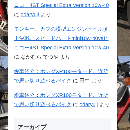
ロコー4ST Special Extra Version 10w-40
に
odaryuji
より
モンキー、カブの横型エンジンオイル頂
上決戦。スピードハートmini10w-40vsヒ
ロコー4ST Special Extra Version 10w-40
に
なかむら てつや
より
愛車紹介：ホンダXR100モタード。近所
で思い切り遊べるバイク
に
田中
より
愛車紹介：ホンダXR100モタード。近所
で思い切り遊べるバイク
に
odaryuji
より
アーカイブ