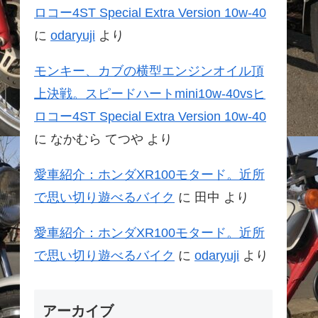
ロコー4ST Special Extra Version 10w-40
に
odaryuji
より
モンキー、カブの横型エンジンオイル頂
上決戦。スピードハートmini10w-40vsヒ
ロコー4ST Special Extra Version 10w-40
に
なかむら てつや
より
愛車紹介：ホンダXR100モタード。近所
で思い切り遊べるバイク
に
田中
より
愛車紹介：ホンダXR100モタード。近所
で思い切り遊べるバイク
に
odaryuji
より
アーカイブ