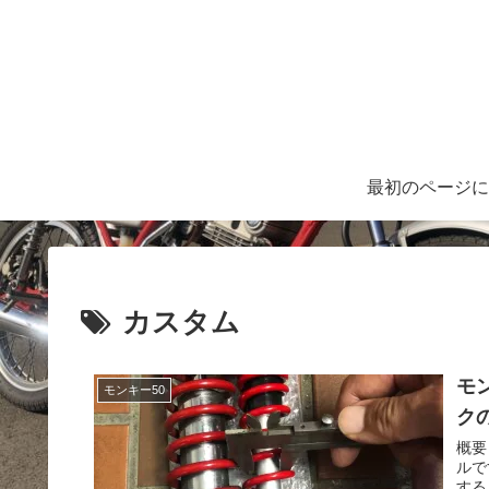
最初のページに
カスタム
モ
モンキー50
ク
概要
ルで
する