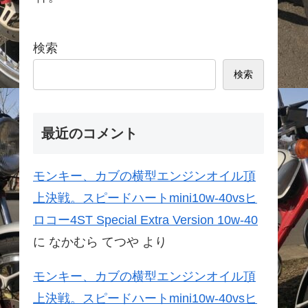
検索
検索
最近のコメント
モンキー、カブの横型エンジンオイル頂
上決戦。スピードハートmini10w-40vsヒ
ロコー4ST Special Extra Version 10w-40
に
なかむら てつや
より
モンキー、カブの横型エンジンオイル頂
上決戦。スピードハートmini10w-40vsヒ