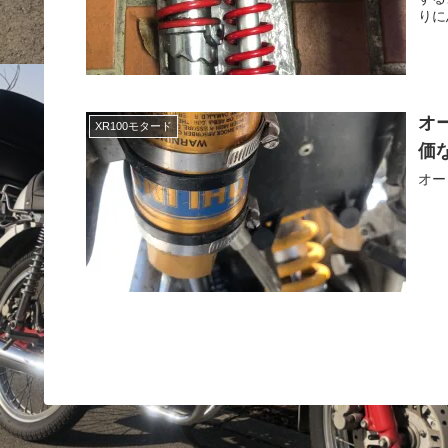
りに
オ
XR100モタード
価
オー