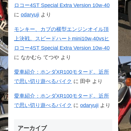
ロコー4ST Special Extra Version 10w-40
に
odaryuji
より
モンキー、カブの横型エンジンオイル頂
上決戦。スピードハートmini10w-40vsヒ
ロコー4ST Special Extra Version 10w-40
に
なかむら てつや
より
愛車紹介：ホンダXR100モタード。近所
で思い切り遊べるバイク
に
田中
より
愛車紹介：ホンダXR100モタード。近所
で思い切り遊べるバイク
に
odaryuji
より
アーカイブ