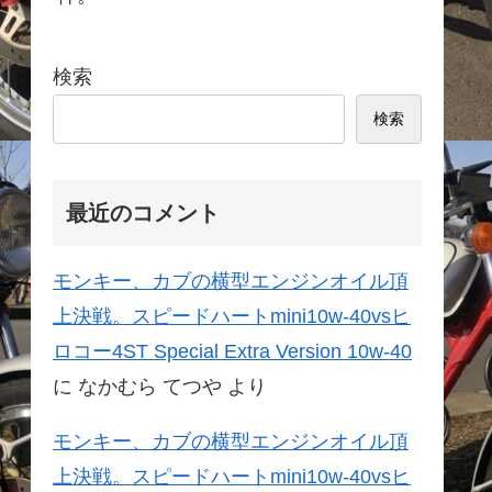
検索
検索
最近のコメント
モンキー、カブの横型エンジンオイル頂
上決戦。スピードハートmini10w-40vsヒ
ロコー4ST Special Extra Version 10w-40
に
なかむら てつや
より
モンキー、カブの横型エンジンオイル頂
上決戦。スピードハートmini10w-40vsヒ