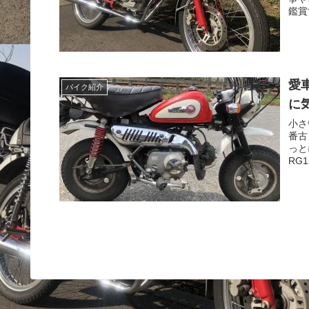
鑑賞
愛
バイク紹介
に
小さ
番古
っと
RG1