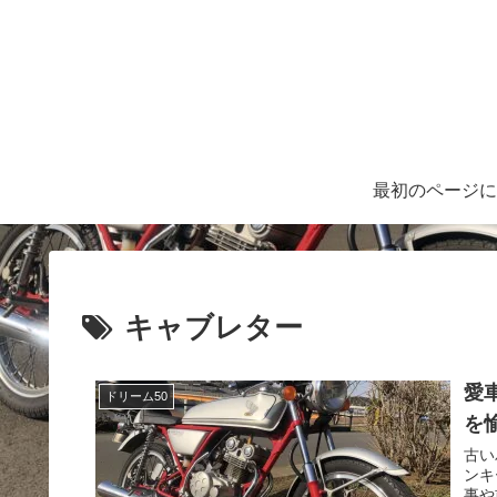
最初のページに
キャブレター
愛
ドリーム50
を
古い
ンキ
事や