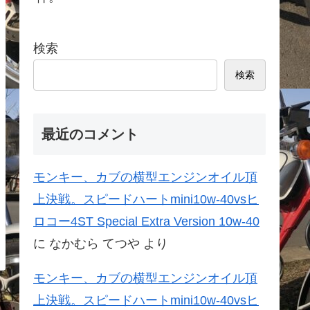
検索
検索
最近のコメント
モンキー、カブの横型エンジンオイル頂
上決戦。スピードハートmini10w-40vsヒ
ロコー4ST Special Extra Version 10w-40
に
なかむら てつや
より
モンキー、カブの横型エンジンオイル頂
上決戦。スピードハートmini10w-40vsヒ