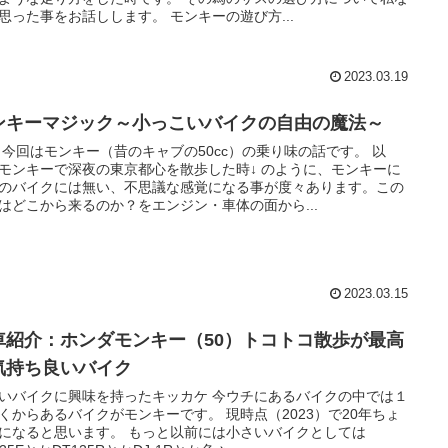
思った事をお話しします。 モンキーの遊び方...
2023.03.19
ンキーマジック～小っこいバイクの自由の魔法～
 今回はモンキー（昔のキャブの50cc）の乗り味の話です。 以
モンキーで深夜の東京都心を散歩した時↓ のように、モンキーに
のバイクには無い、不思議な感覚になる事が度々あります。この
はどこから来るのか？をエンジン・車体の面から...
2023.03.15
車紹介：ホンダモンキー（50）トコトコ散歩が最高
気持ち良いバイク
いバイクに興味を持ったキッカケ 今ウチにあるバイクの中では１
くからあるバイクがモンキーです。 現時点（2023）で20年ちょ
になると思います。 もっと以前には小さいバイクとしては