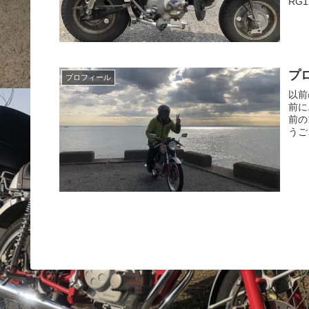
RG1
プ
プロフィール
以前
前に
前の
うご