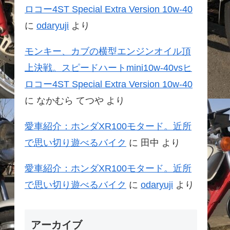
ロコー4ST Special Extra Version 10w-40
に
odaryuji
より
モンキー、カブの横型エンジンオイル頂
上決戦。スピードハートmini10w-40vsヒ
ロコー4ST Special Extra Version 10w-40
に
なかむら てつや
より
愛車紹介：ホンダXR100モタード。近所
で思い切り遊べるバイク
に
田中
より
愛車紹介：ホンダXR100モタード。近所
で思い切り遊べるバイク
に
odaryuji
より
アーカイブ