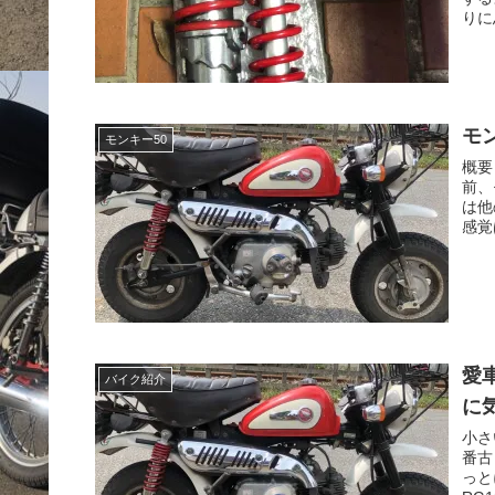
りに
モ
モンキー50
概要
前、
は他
感覚
愛
バイク紹介
に
小さ
番古
っと