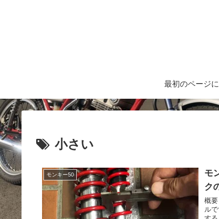
最初のページに
小さい
モ
モンキー50
ク
概要
ルで
する